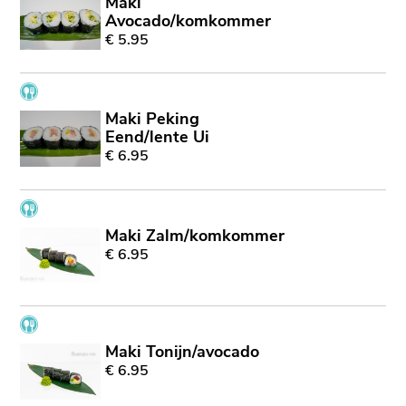
Maki
Avocado/komkommer
€ 5.95
Maki Peking
Eend/lente Ui
€ 6.95
Maki Zalm/komkommer
€ 6.95
Maki Tonijn/avocado
€ 6.95