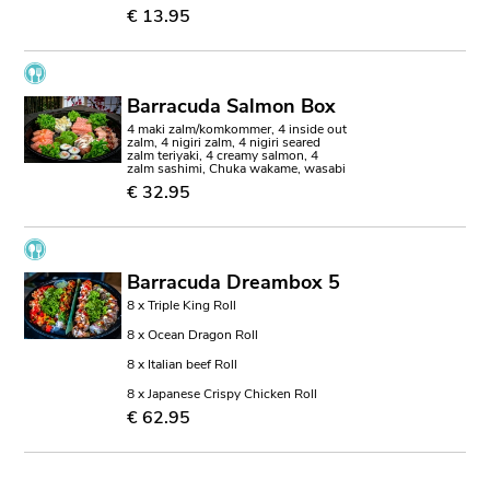
€ 13.95
Barracuda Salmon Box
4 maki zalm/komkommer, 4 inside out
zalm, 4 nigiri zalm, 4 nigiri seared
zalm teriyaki, 4 creamy salmon, 4
zalm sashimi, Chuka wakame, wasabi
€ 32.95
Barracuda Dreambox 5
8 x Triple King Roll
8 x Ocean Dragon Roll
8 x Italian beef Roll
8 x Japanese Crispy Chicken Roll
€ 62.95