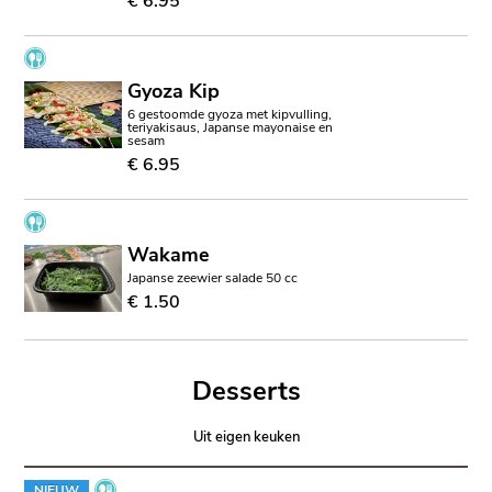
€ 6.95
Gyoza Kip
6 gestoomde gyoza met kipvulling,
teriyakisaus, Japanse mayonaise en
sesam
€ 6.95
Wakame
Japanse zeewier salade 50 cc
€ 1.50
Desserts
Uit eigen keuken
NIEUW