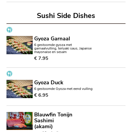
Sushi Side Dishes
Gyoza Garnaal
6 gestoomde gyoza met
garnaalvulling, teriyaki saus, Japanse
mayonaise en sesam
€ 7.95
Gyoza Duck
6 gestoomde Gyoza met eend vulling
€ 6.95
Blauwfin Tonijn
Sashimi
(akami)