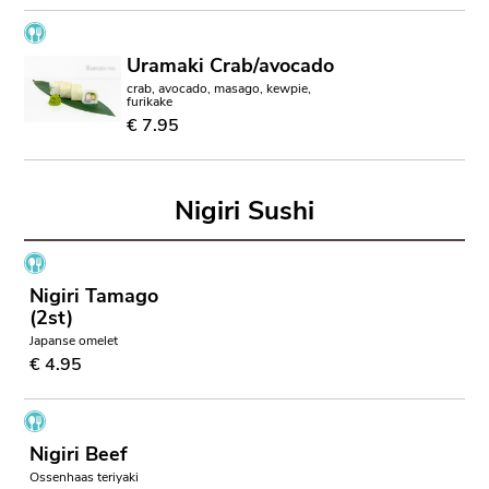
Uramaki Crab/avocado
crab, avocado, masago, kewpie,
furikake
€ 7.95
Nigiri Sushi
Nigiri Tamago
(2st)
Japanse omelet
€ 4.95
Nigiri Beef
Ossenhaas teriyaki