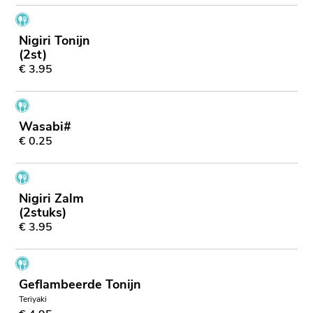
Nigiri Tonijn
(2st)
€ 3.95
Wasabi#
€ 0.25
Nigiri Zalm
(2stuks)
€ 3.95
Geflambeerde Tonijn
Teriyaki