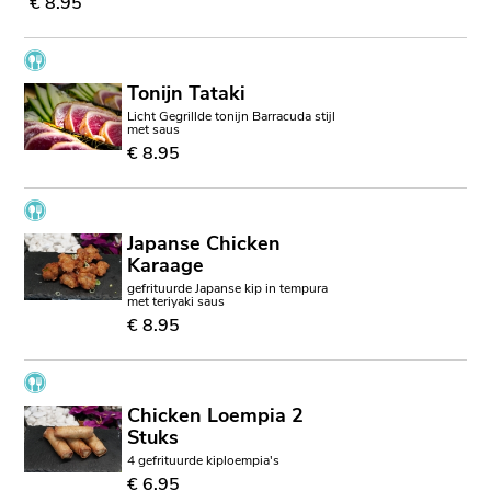
€ 8.95
Tonijn Tataki
Licht Gegrillde tonijn Barracuda stijl
met saus
€ 8.95
Japanse Chicken
Karaage
gefrituurde Japanse kip in tempura
met teriyaki saus
€ 8.95
Chicken Loempia 2
Stuks
4 gefrituurde kiploempia's
€ 6.95