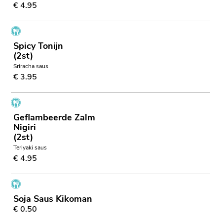
€ 4.95
Spicy Tonijn
(2st)
Sriracha saus
€ 3.95
Geflambeerde Zalm
Nigiri
(2st)
Teriyaki saus
€ 4.95
Soja Saus Kikoman
€ 0.50