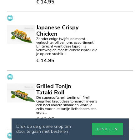
€ 14.95
Japanese Crispy
Chicken
Zonder enige twijfel de meest
verkochte roll van ons assortiment.
En terecht want deze kiproll is
verreweg de meest lekkere kiproll die
je op een sushik...
€ 14.95
Grilled Tonijn
Tataki Roll
De supersoftshell tonijn on fire!!
Gegrilled krijgt deze tonijnroll ineens
een heel andere smaak en word ie
zelfs voor niet tonijn liefhebbers een
erg s...
€ 13.95
Druk op de groene knop om
BESTELLEN
door te gaan met bestellen