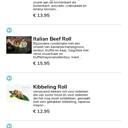
zowel aan de binnenkant als
buitenkant, avocado, crabsalade en
lenteui binneni...
€ 13.95
Italian Beef Roll
Bijzondere combinatie met een
omelet van kastanjechampignons,
lenteui, truffel en kaas. Gegrilled met
verse ossenhaas en
truffelmayonaise/lenteui. heerl...
€ 15.95
Kibbeling Roll
verrassend lekkere roll voor iedereen
die van sushi houd en voor iedereen
die het nog moet ontdekken. gemaakt
met vers gebakken kibbeling, Japanse
mayon...
€ 12.95