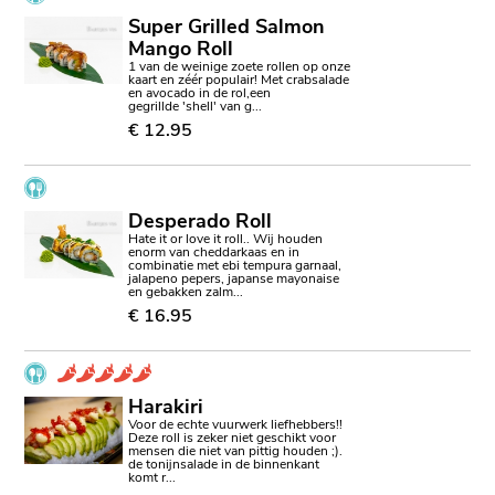
Super Grilled Salmon
Mango Roll
1 van de weinige zoete rollen op onze
kaart en zéér populair! Met crabsalade
en avocado in de rol,een
gegrillde 'shell' van g...
€ 12.95
Desperado Roll
Hate it or love it roll.. Wij houden
enorm van cheddarkaas en in
combinatie met ebi tempura garnaal,
jalapeno pepers, japanse mayonaise
en gebakken zalm...
€ 16.95
Harakiri
Voor de echte vuurwerk liefhebbers!!
Deze roll is zeker niet geschikt voor
mensen die niet van pittig houden ;).
de tonijnsalade in de binnenkant
komt r...