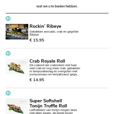
wat we u te bieden hebben.
Rockin’ Ribeye
Gebakken avocado, crab en gegrilde
Ribeye
€ 15.95
Crab Royale Roll
Dé crabroll der crabrollen! met heel
veel crab en nog meer crab. gebakken
in tempurabeslag en overgoten met
yumyumsaus en teriyakisaus! gega...
€ 14.95
Super Softshell
Tonijn Truffle Roll
Liefhebbers van tonijn mogen deze
niet laten liggen. de beste tonijn